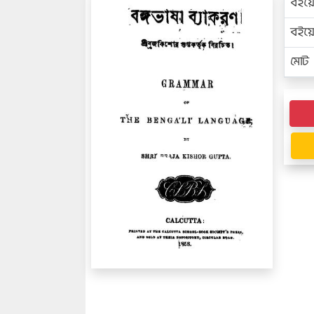
বইয়
বইয
মোট প