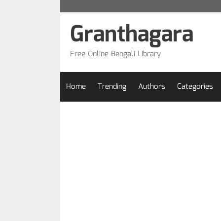
Skip
to
Granthagara
content
Free Online Bengali Library
Home
Trending
Authors
Categories