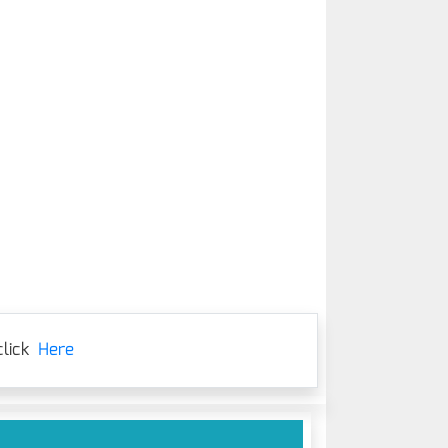
lick
Here