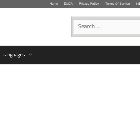
Home
DMCA
Privacy Policy
Terms Of Service
In
Search
for:
Languages