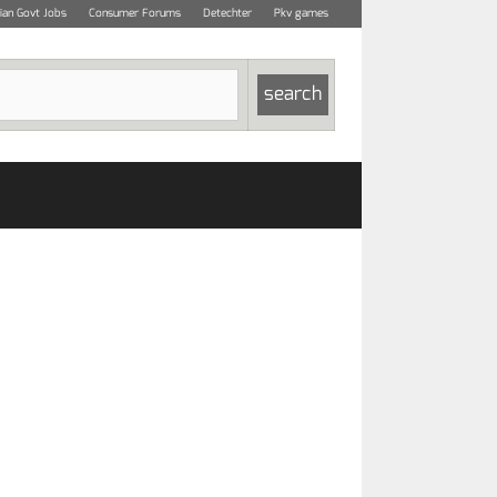
dian Govt Jobs
Consumer Forums
Detechter
Pkv games