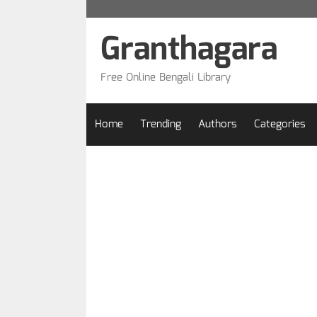
Skip
to
Granthagara
content
Free Online Bengali Library
Home
Trending
Authors
Categories