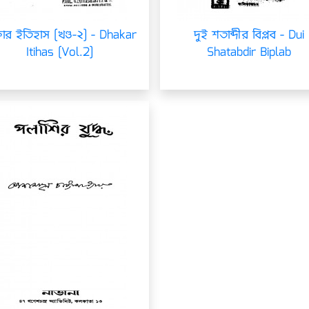
ার ইতিহাস [খণ্ড-২] - Dhakar
দুই শতাব্দীর বিপ্লব - Dui
Itihas [Vol.2]
Shatabdir Biplab