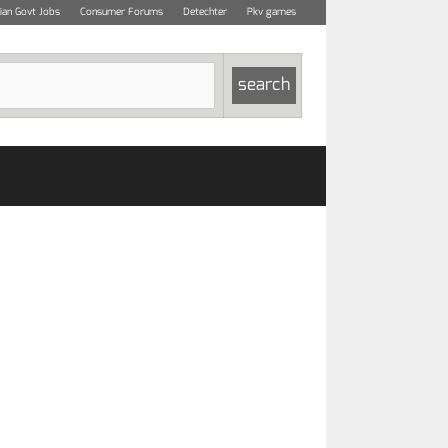
dian Govt Jobs
Consumer Forums
Detechter
Pkv games