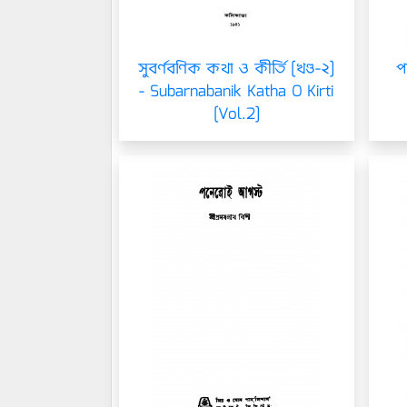
সুবর্ণবণিক কথা ও কীর্তি [খণ্ড-২]
প
- Subarnabanik Katha O Kirti
[Vol.2]