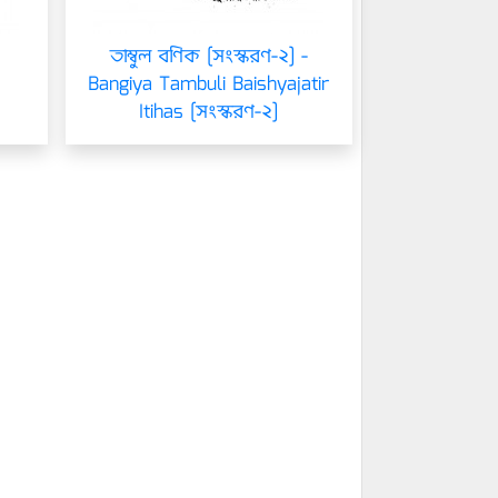
তাম্বুল বণিক [সংস্করণ-২] -
Bangiya Tambuli Baishyajatir
Itihas [সংস্করণ-২]