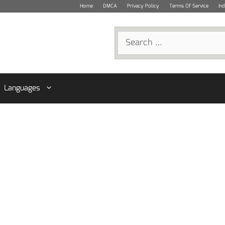
Home
DMCA
Privacy Policy
Terms Of Service
In
Search
for:
Languages