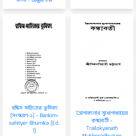
বাগর্থ - Bagartha
বঙ্কিম সাহিত্যের ভূমিকা
ত্রৈলোক্যনাথ মুখোপাধ্যায়ের
[সংস্করণ-১] - Bankim-
কঙ্কাবতী -
sahityer Bhumika [Ed.
Trailokyanath
1]