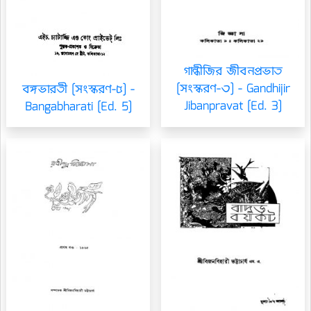
গান্ধীজির জীবনপ্রভাত
[সংস্করণ-৩] - Gandhijir
বঙ্গভারতী [সংস্করণ-৫] -
Jibanpravat [Ed. 3]
Bangabharati [Ed. 5]