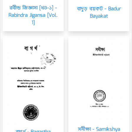
রবীন্দ্র জিজ্ঞাসা [খণ্ড-১] -
বাদুড় বয়কট - Badur
Rabindra Jigansa [Vol.
Bayakat
1]
সমীক্ষা - Samikshya