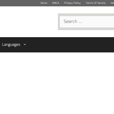
Home
DMCA
Privacy Policy
Terms Of Service
In
Search
for:
Languages