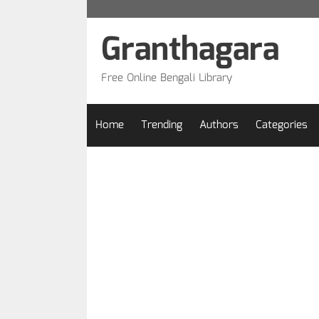
Skip
to
Granthagara
content
Free Online Bengali Library
Home
Trending
Authors
Categories