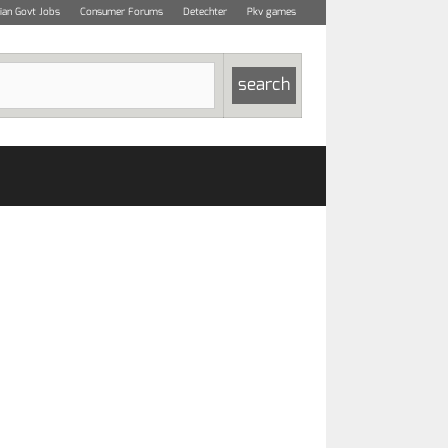
dian Govt Jobs
Consumer Forums
Detechter
Pkv games