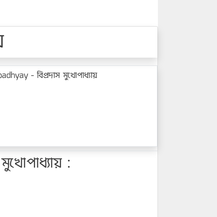
য়
hyay - বিপ্রদাস মুখোপাধ্যায়
খোপাধ্যায় :