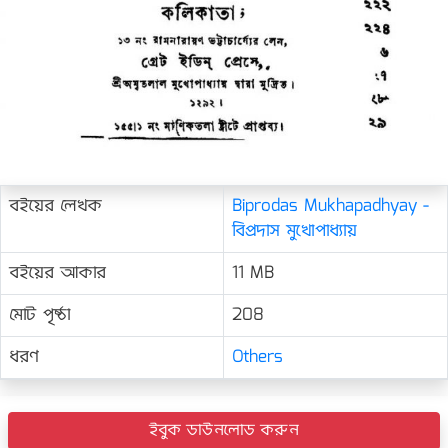
বইয়ের লেখক
Biprodas Mukhapadhyay -
বিপ্রদাস মুখোপাধ্যায়
বইয়ের আকার
11 MB
মোট পৃষ্ঠা
208
ধরণ
Others
ইবুক ডাউনলোড করুন