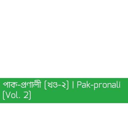
পাক-প্রণালী [খণ্ড-২] | Pak-pronali
[Vol. 2]