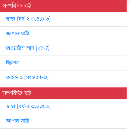
সম্পর্কিত বই
স্বাস্থ্য [বর্ষ-২,৩,৪,৫,৬]
জাপান-যাত্রী
বেওয়ারিশ লাস [খণ্ড-7]
ছিন্নপত্র
কর্ম্মক্ষেত্ৰ [সংস্করণ-৩]
সম্পর্কিত বই
স্বাস্থ্য [বর্ষ-২,৩,৪,৫,৬]
জাপান-যাত্রী