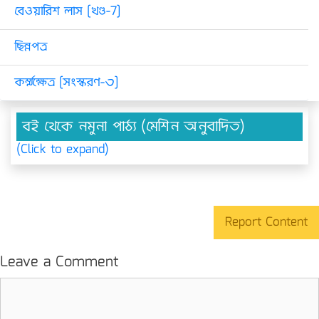
বেওয়ারিশ লাস [খণ্ড-7]
ছিন্নপত্র
কর্ম্মক্ষেত্ৰ [সংস্করণ-৩]
বই থেকে নমুনা পাঠ্য (মেশিন অনুবাদিত)
(Click to expand)
Report Content
Leave a Comment
Comment