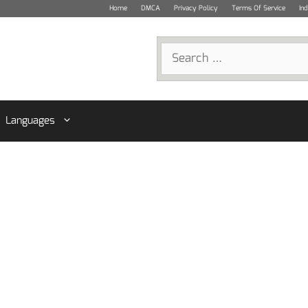
Home
DMCA
Privacy Policy
Terms Of Service
In
Search
for:
Languages