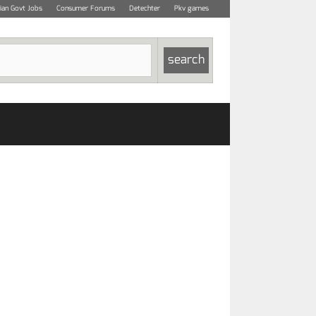
dian Govt Jobs
Consumer Forums
Detechter
Pkv games