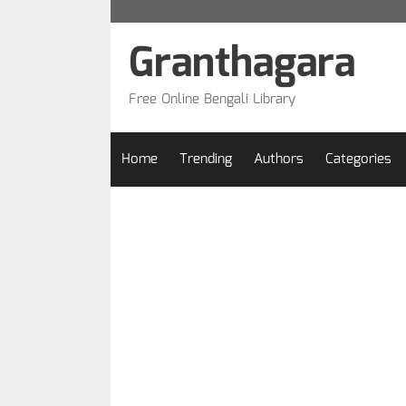
Skip
to
Granthagara
content
Free Online Bengali Library
Home
Trending
Authors
Categories