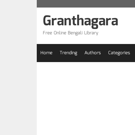
Skip
to
Granthagara
content
Free Online Bengali Library
Home
Trending
Authors
Categories