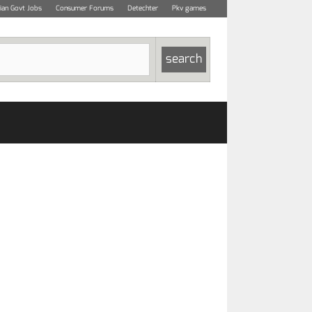
dian Govt Jobs
Consumer Forums
Detechter
Pkv games