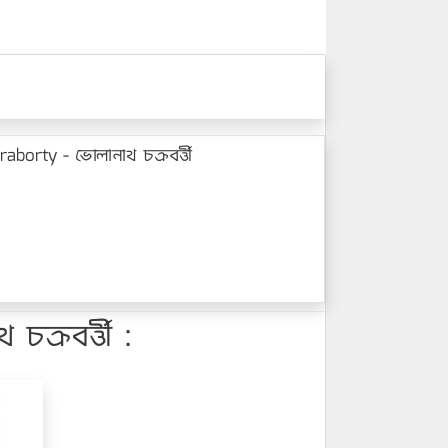
orty - ভোলানাথ চক্রবর্ত্তী
্রবর্ত্তী :