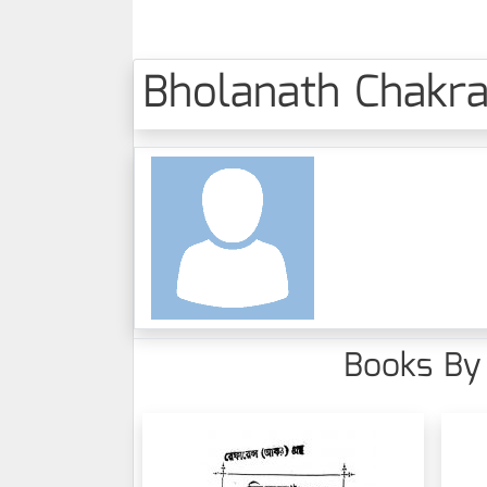
Bholanath Chakrabo
Books By B