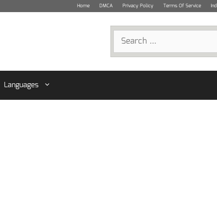
Home
DMCA
Privacy Policy
Terms Of Service
In
Search
for:
Languages