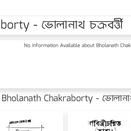
rty - ভোলানাথ চক্রবর্ত্তী
No Information Available about Bholanath Chakrab
holanath Chakraborty - ভোলানাথ চক