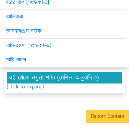
বরের বাপ [সংস্করণ-১]
আলিবাবা
জ্ঞানদারঞ্জন নাটক
শান্তি-রহস্য [সংস্করণ-৩]
শান্তি-পাগল
বই থেকে নমুনা পাঠ্য (মেশিন অনুবাদিত)
(Click to expand)
Report Content