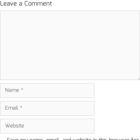
Leave a Comment
Comment
Name
Email
Website