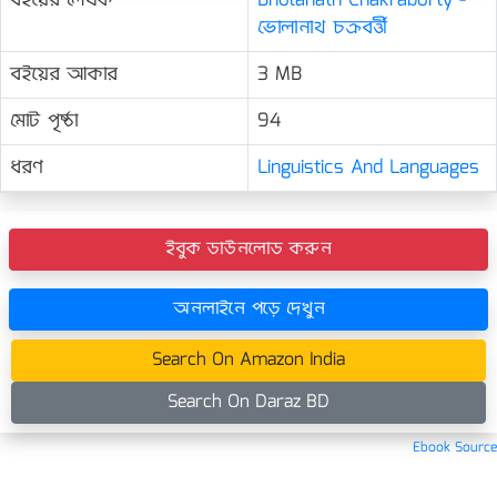
বইয়ের লেখক
Bholanath Chakraborty -
ভোলানাথ চক্রবর্ত্তী
বইয়ের আকার
3 MB
মোট পৃষ্ঠা
94
ধরণ
Linguistics And Languages
ইবুক ডাউনলোড করুন
অনলাইনে পড়ে দেখুন
Search On Amazon India
Search On Daraz BD
Ebook Source