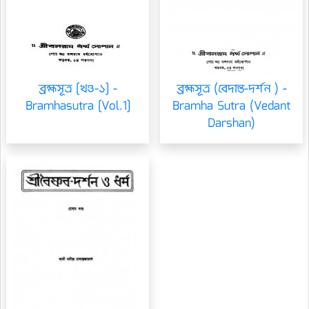
ব্রহ্মসূত্র [খণ্ড-১] -
ব্রহ্মসূত্র (বেদান্ত-দর্শন ) -
Bramhasutra [Vol.1]
Bramha Sutra (Vedant
Darshan)