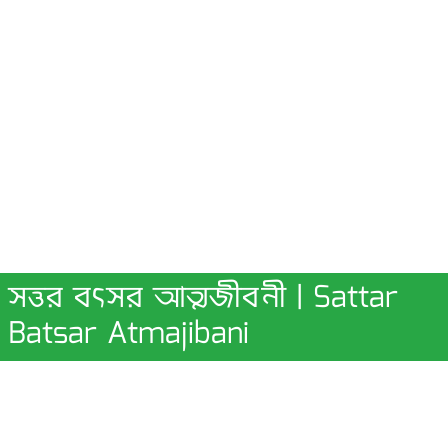
সত্তর বৎসর আত্মজীবনী | Sattar
Batsar Atmajibani