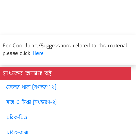
For Complaints/Suggesstions related to this material,
please click
Here
লেখকের অন্যান্য বই
জেলের খাতা [সংস্করণ-২]
সত্য ও মিথ্যা [সংস্করণ-২]
চরিত-চিত্র
চরিত-কথা