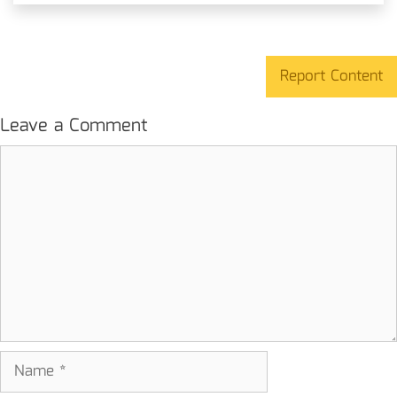
Report Content
Leave a Comment
Comment
Name