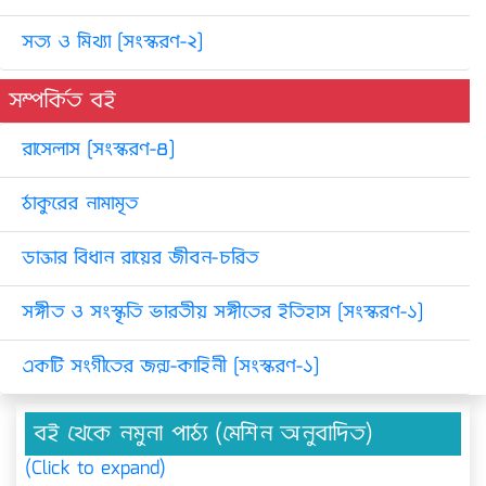
সত্য ও মিথ্যা [সংস্করণ-২]
সম্পর্কিত বই
রাসেলাস [সংস্করণ-৪]
ঠাকুরের নামামৃত
ডাক্তার বিধান রায়ের জীবন-চরিত
সঙ্গীত ও সংস্কৃতি ভারতীয় সঙ্গীতের ইতিহাস [সংস্করণ-১]
একটি সংগীতের জন্ম-কাহিনী [সংস্করণ-১]
বই থেকে নমুনা পাঠ্য (মেশিন অনুবাদিত)
(Click to expand)