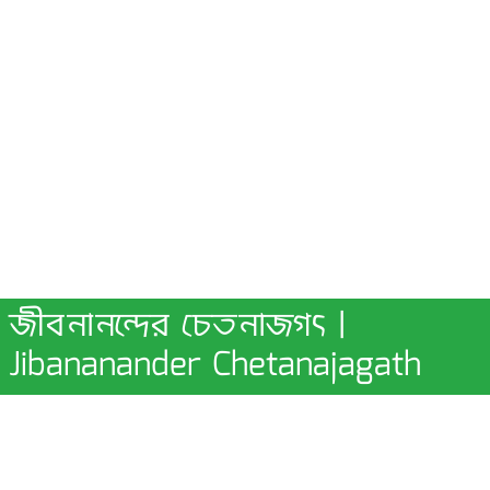
জীবনানন্দের চেতনাজগৎ |
Jibananander Chetanajagath