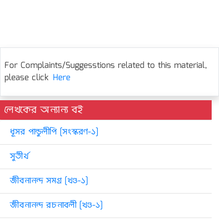
For Complaints/Suggesstions related to this material,
please click
Here
লেখকের অন্যান্য বই
ধূসর পান্ডুলীপি [সংস্করণ-১]
সুতীর্থ
জীবনানন্দ সমগ্র [খণ্ড-১]
জীবনানন্দ রচনাবলী [খণ্ড-১]