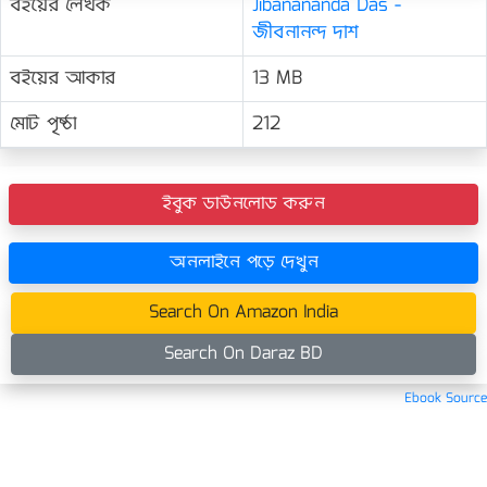
বইয়ের লেখক
Jibanananda Das -
জীবনানন্দ দাশ
বইয়ের আকার
13 MB
মোট পৃষ্ঠা
212
ইবুক ডাউনলোড করুন
অনলাইনে পড়ে দেখুন
Search On Amazon India
Search On Daraz BD
Ebook Source