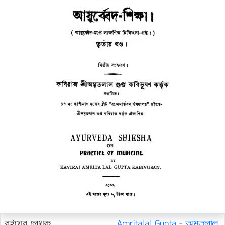
বইয়ের লেখক
Amritalal Gupta - অমৃতলাল