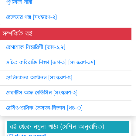
পুণ্যবতী নারী
ছেলেদের গল্প [সংস্করণ-২]
সম্পর্কিত বই
রোগশোক নিস্তারিণী [ভাগ-১,২]
সচিত্র কবিরাজি শিক্ষা [ভাগ-১] [সংস্করণ-১৭]
হ্যানিম্যানের অর্গ্যানন [সংস্করণ-৫]
প্রাকটিস অফ মেডিসিন [সংস্করণ-২]
হোমিওপ্যাথিক ভৈষজ্য-বিজ্ঞান [খণ্ড-৩]
বই থেকে নমুনা পাঠ্য (মেশিন অনুবাদিত)