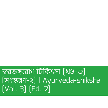
স্বরভঙ্গরোগ-চিকিৎসা [খণ্ড-৩]
[সংস্করণ-২] | Ayurveda-shiksha
[Vol. 3] [Ed. 2]