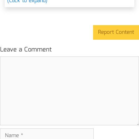
(Click to expand)
Report Content
Leave a Comment
Comment
Name