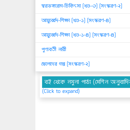
স্বরভঙ্গরোগ-চিকিৎসা [খণ্ড-৩] [সংস্করণ-২]
আয়ুর্ব্বেদ-শিক্ষা [খণ্ড-১] [সংস্করণ-৪]
আয়ুর্ব্বেদ-শিক্ষা [খণ্ড-১-৪] [সংস্করণ-৪]
পুণ্যবতী নারী
ছেলেদের গল্প [সংস্করণ-২]
বই থেকে নমুনা পাঠ্য (মেশিন অনুবাদ
(Click to expand)