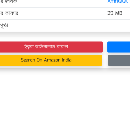
ের লেখক
Amritalal 
়ের আকার
29 MB
ৃষ্ঠা
ইবুক ডাউনলোড করুন
Search On Amazon India