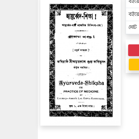
বইয়
বইয
মোট প