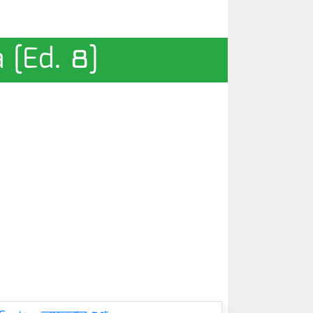
a [Ed. ৪]