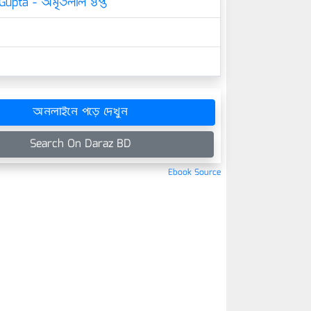
Gupta - অমৃতলাল গুপ্ত
অনলাইনে পড়ে দেখুন
Search On Daraz BD
Ebook Source