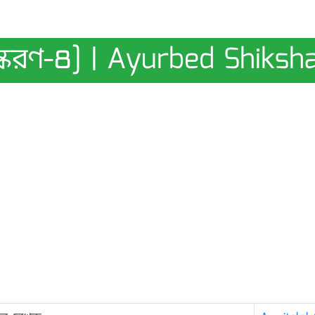
সংস্করণ-৪] | Ayurbed Shiksh