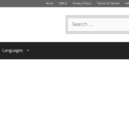
Home
DMCA
Privacy Policy
Terms Of Service
In
Search
for:
Languages