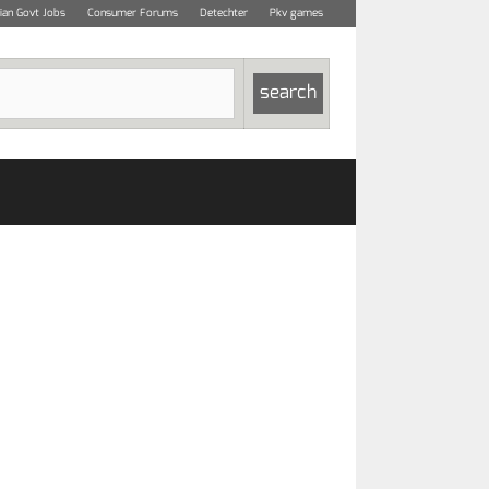
dian Govt Jobs
Consumer Forums
Detechter
Pkv games