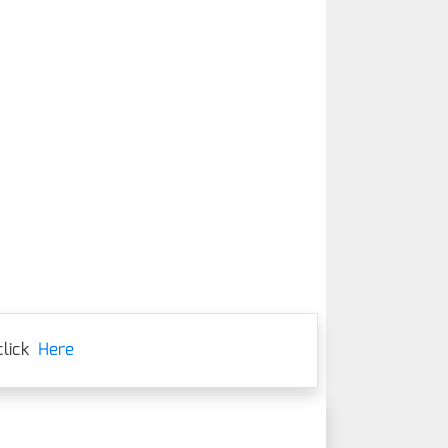
lick
Here