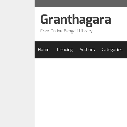
Skip
to
Granthagara
content
Free Online Bengali Library
Home
Trending
Authors
Categories