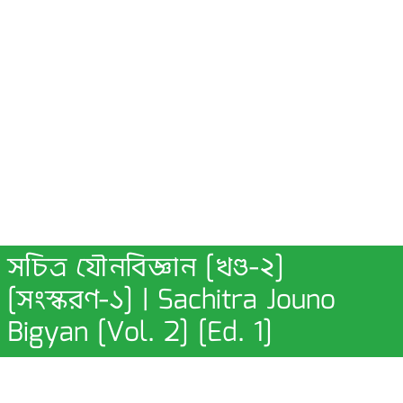
সচিত্র যৌনবিজ্ঞান [খণ্ড-২]
[সংস্করণ-১] | Sachitra Jouno
Bigyan [Vol. 2] [Ed. 1]