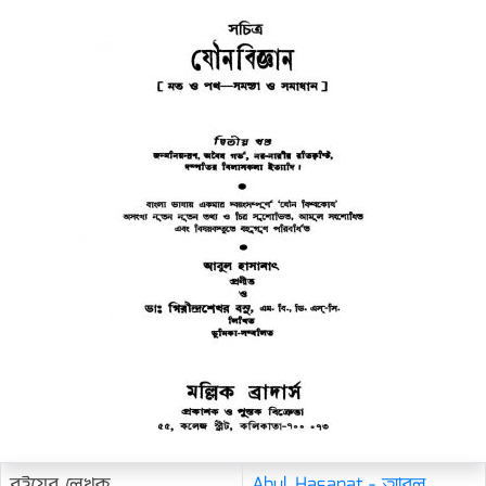
বইয়ের লেখক
Abul Hasanat - আবুল