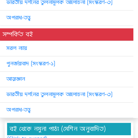
ভারতীয় দর্শনের তুলনামূলক আলোচনা [সংস্করণ-৩]
অপরাধ-তত্ত্ব
সম্পর্কিত বই
সরল ন্যায়
পুনর্জন্মবাদ [সংস্করণ-১]
আত্মজ্ঞান
ভারতীয় দর্শনের তুলনামূলক আলোচনা [সংস্করণ-৩]
অপরাধ-তত্ত্ব
বই থেকে নমুনা পাঠ্য (মেশিন অনুবাদিত)