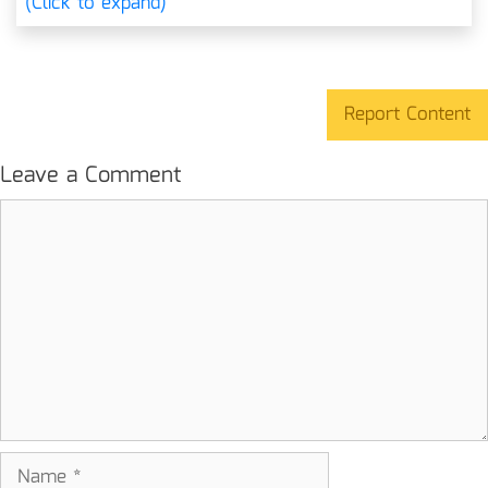
(Click to expand)
Report Content
Leave a Comment
Comment
Name