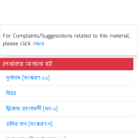
For Complaints/Suggesstions related to this material,
please click
Here
লেখকের অন্যান্য বই
দুর্গাদাস [সংস্করণ-১১]
বিরহ
দ্বিজেন্দ্র রচনাবলী [খণ্ড-১]
হাসির গান [সংস্করণ-৭]