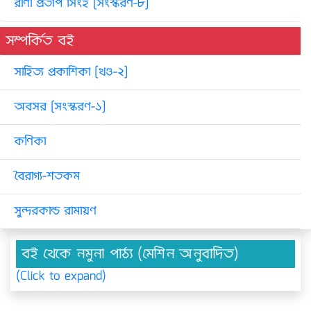
রাণা প্রতাপ সিংহ [সংস্করণ-৮]
সম্পর্কিত বই
সাহিত্য প্রকাশিকা [খণ্ড-২]
অবসর [সংস্করণ-১]
কণিকা
বৈরাগ্য-শতকম
সুন্দরকান্ড রামায়ণ
বই থেকে নমুনা পাঠ্য (মেশিন অনুবাদিত)
(Click to expand)