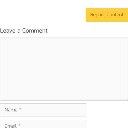
Report Content
Leave a Comment
Comment
Name
Email