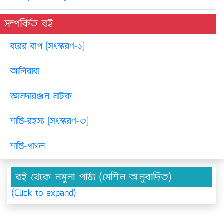
সম্পর্কিত বই
বরের বাপ [সংস্করণ-১]
আলিবাবা
জ্ঞানদারঞ্জন নাটক
শান্তি-রহস্য [সংস্করণ-৩]
শান্তি-পাগল
বই থেকে নমুনা পাঠ্য (মেশিন অনুবাদিত)
(Click to expand)