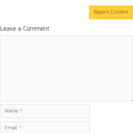
Report Content
Leave a Comment
Comment
Name
Email