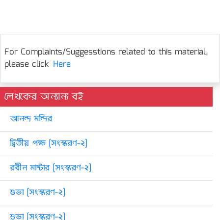
For Complaints/Suggesstions related to this material,
please click
Here
লেখকের অন্যান্য বই
আনন্দ মন্দির
দ্বিতীয় পক্ষ [সংস্করণ-২]
রবীন মাষ্টার [সংস্করণ-২]
শুভা [সংস্করণ-২]
শুভা [সংস্করণ-২]