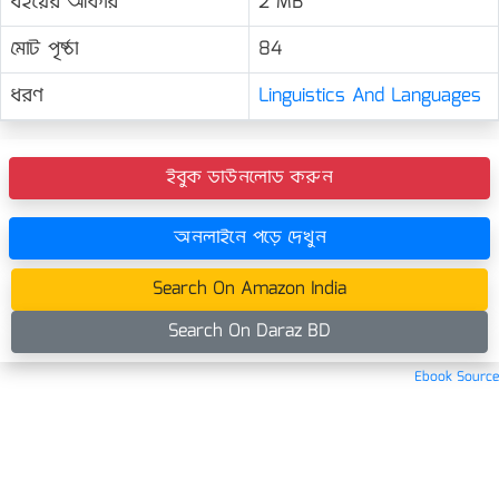
বইয়ের আকার
2 MB
মোট পৃষ্ঠা
84
ধরণ
Linguistics And Languages
ইবুক ডাউনলোড করুন
অনলাইনে পড়ে দেখুন
Search On Amazon India
Search On Daraz BD
Ebook Source