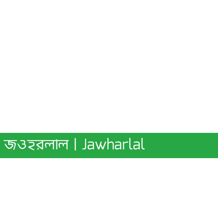
জওহরলাল | Jawharlal