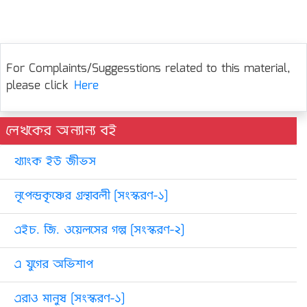
For Complaints/Suggesstions related to this material,
please click
Here
লেখকের অন্যান্য বই
থ্যাংক ইউ জীভস
নৃপেন্দ্রকৃষ্ণের গ্রন্থাবলী [সংস্করণ-১]
এইচ. জি. ওয়েলসের গল্প [সংস্করণ-২]
এ যুগের অভিশাপ
এরাও মানুষ [সংস্করণ-১]