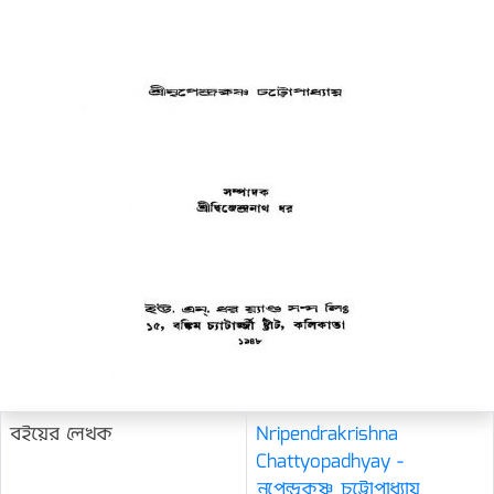
বইয়ের লেখক
Nripendrakrishna
Chattyopadhyay -
নৃপেন্দ্রকৃষ্ণ চট্টোপাধ্যায়