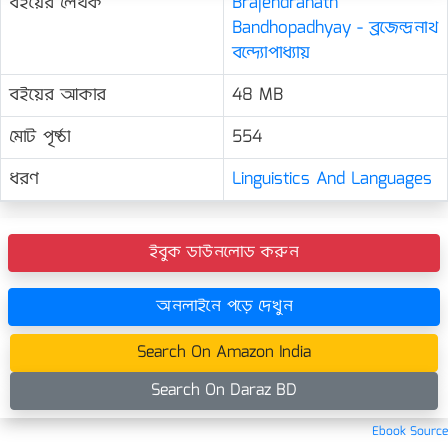
বইয়ের লেখক
Brajendranath
Bandhopadhyay - ব্রজেন্দ্রনাথ
বন্দ্যোপাধ্যায়
বইয়ের আকার
48 MB
মোট পৃষ্ঠা
554
ধরণ
Linguistics And Languages
ইবুক ডাউনলোড করুন
অনলাইনে পড়ে দেখুন
Search On Amazon India
Search On Daraz BD
Ebook Source