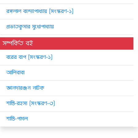
রঙ্গলাল বন্দ্যোপাধ্যায় [সংস্করণ-১]
প্রভাতকুমার মুখোপাধ্যায়
সম্পর্কিত বই
বরের বাপ [সংস্করণ-১]
আলিবাবা
জ্ঞানদারঞ্জন নাটক
শান্তি-রহস্য [সংস্করণ-৩]
শান্তি-পাগল