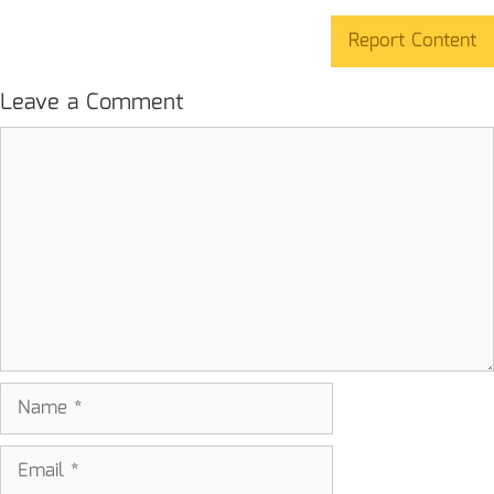
Report Content
Leave a Comment
Comment
Name
Email