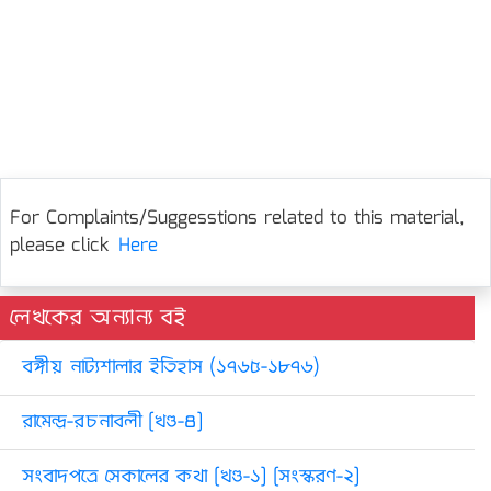
For Complaints/Suggesstions related to this material,
please click
Here
লেখকের অন্যান্য বই
বঙ্গীয় নাট্যশালার ইতিহাস (১৭৬৫-১৮৭৬)
রামেন্দ্র-রচনাবলী [খণ্ড-৪]
সংবাদপত্রে সেকালের কথা [খণ্ড-১] [সংস্করণ-২]