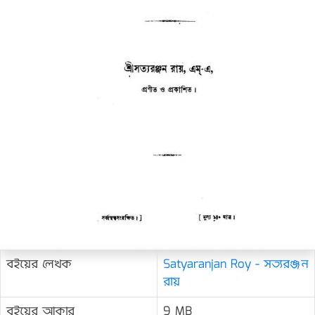
বইয়ের লেখক
Satyaranjan Roy - সত্যরঞ্জন
রায়
বইয়ের আকার
9 MB