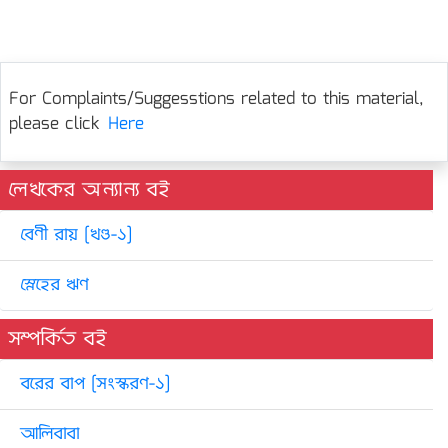
For Complaints/Suggesstions related to this material,
please click
Here
লেখকের অন্যান্য বই
বেণী রায় [খণ্ড-১]
স্নেহের ঋণ
সম্পর্কিত বই
বরের বাপ [সংস্করণ-১]
আলিবাবা