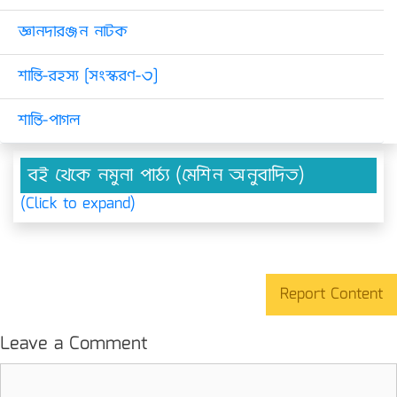
জ্ঞানদারঞ্জন নাটক
শান্তি-রহস্য [সংস্করণ-৩]
শান্তি-পাগল
বই থেকে নমুনা পাঠ্য (মেশিন অনুবাদিত)
(Click to expand)
Report Content
Leave a Comment
Comment