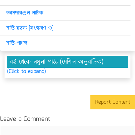
জ্ঞানদারঞ্জন নাটক
শান্তি-রহস্য [সংস্করণ-৩]
শান্তি-পাগল
বই থেকে নমুনা পাঠ্য (মেশিন অনুবাদিত)
(Click to expand)
Report Content
Leave a Comment
Comment