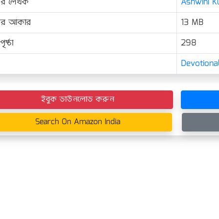
ের লেখক
Ashwini Ku
়ের আকার
13 MB
ৃষ্ঠা
298
Devotional
ইবুক ডাউনলোড করুন
Search On Amazon India