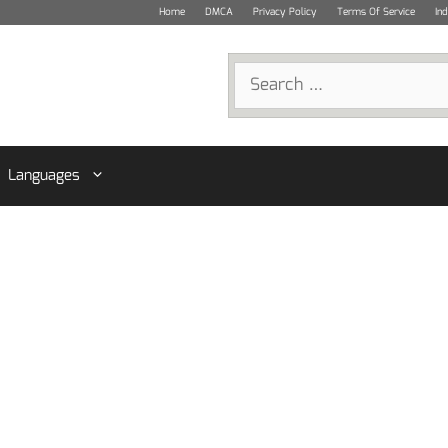
Home
DMCA
Privacy Policy
Terms Of Service
In
Search
for:
Languages