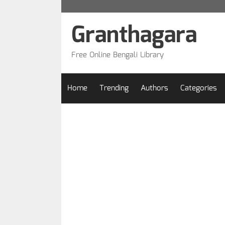
Skip
to
Granthagara
content
Free Online Bengali Library
Home
Trending
Authors
Categories