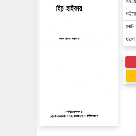
বইয়
বইয
মোট প
ধরণ