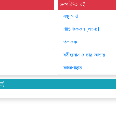
সম্পর্কিত বই
মঞ্জু গাথা
শান্তিনিকেতন [খণ্ড-৫]
পলাতক
রবীন্দ্রনাথ ও চার অধ্যায়
কালাপাহাড়
িত)