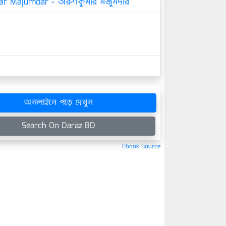
r Majumdar - অরুণকুমার মজুমদার
অনলাইনে পড়ে দেখুন
Search On Daraz BD
Ebook Source