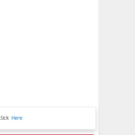
lick
Here