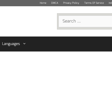
Home
DMCA
Privacy Policy
Terms Of Service
In
Search
for:
Languages