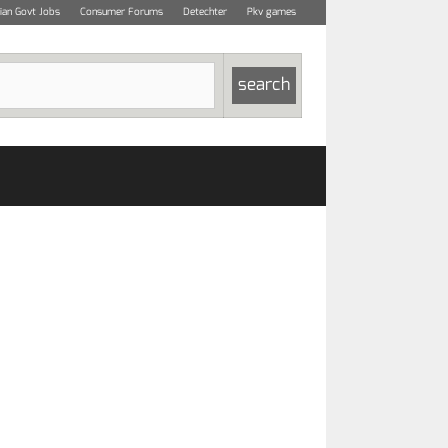
dian Govt Jobs
Consumer Forums
Detechter
Pkv games