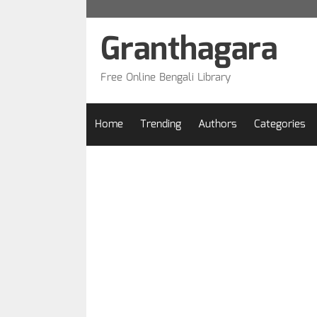
Skip
to
Granthagara
content
Free Online Bengali Library
Home
Trending
Authors
Categories