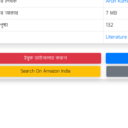
ের লেখক
Arun Kuma
়ের আকার
7 MB
ৃষ্ঠা
132
Literature
ইবুক ডাউনলোড করুন
Search On Amazon India