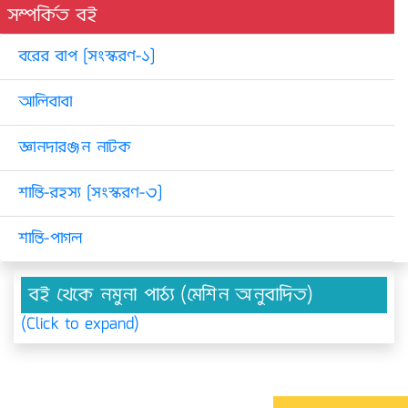
সম্পর্কিত বই
বরের বাপ [সংস্করণ-১]
আলিবাবা
জ্ঞানদারঞ্জন নাটক
শান্তি-রহস্য [সংস্করণ-৩]
শান্তি-পাগল
বই থেকে নমুনা পাঠ্য (মেশিন অনুবাদিত)
(Click to expand)