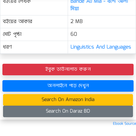
বইয়ের লেখক
Bande Ali Mia - বন্দে আলী
মিয়া
বইয়ের আকার
2 MB
মোট পৃষ্ঠা
60
ধরণ
Linguistics And Languages
ইবুক ডাউনলোড করুন
অনলাইনে পড়ে দেখুন
Search On Amazon India
Search On Daraz BD
Ebook Source