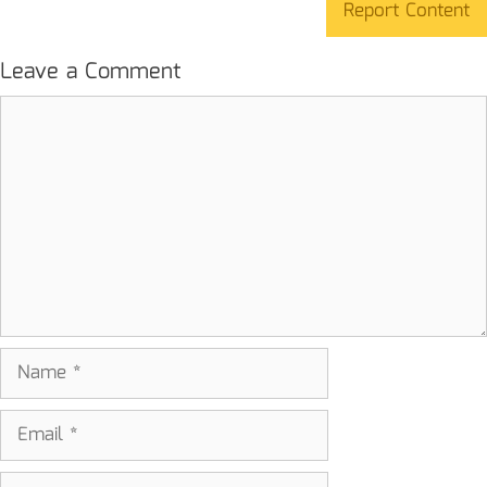
Report Content
Leave a Comment
Comment
Name
Email
Website