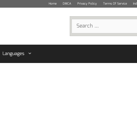
Home
DMCA
Privacy Policy
Terms Of Service
In
Search
for:
Languages