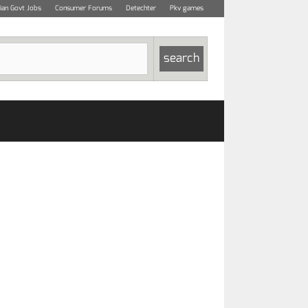
dian Govt Jobs
Consumer Forums
Detechter
Pkv games