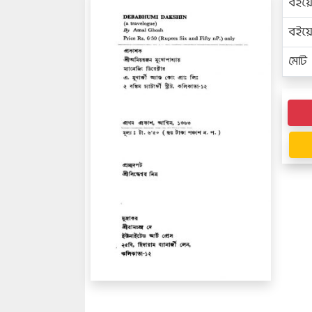
বইয়
বইয
মোট প