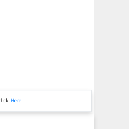
lick
Here