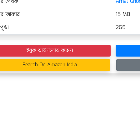
ের লেখক
Amal Gho
়ের আকার
15 MB
ৃষ্ঠা
265
ইবুক ডাউনলোড করুন
Search On Amazon India