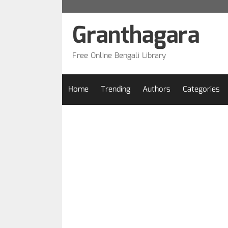
Skip
to
Granthagara
content
Free Online Bengali Library
Home
Trending
Authors
Categories