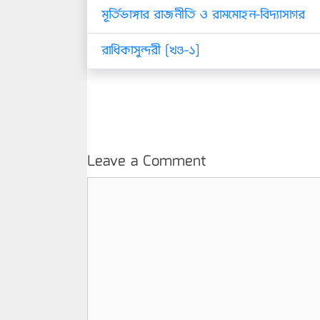
মূর্তিভাঙ্গার রাজনীতি ও রামমোহন-বিদ্যাসাগর
রাধিকাসুন্দরী [খণ্ড-১]
Leave a Comment
Comment