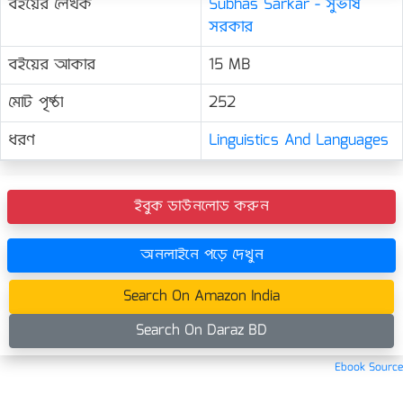
বইয়ের লেখক
Subhas Sarkar - সুভাষ
সরকার
বইয়ের আকার
15 MB
মোট পৃষ্ঠা
252
ধরণ
Linguistics And Languages
ইবুক ডাউনলোড করুন
অনলাইনে পড়ে দেখুন
Search On Amazon India
Search On Daraz BD
Ebook Source