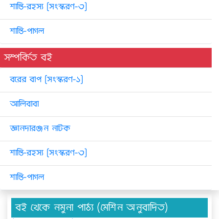
শান্তি-রহস্য [সংস্করণ-৩]
শান্তি-পাগল
সম্পর্কিত বই
বরের বাপ [সংস্করণ-১]
আলিবাবা
জ্ঞানদারঞ্জন নাটক
শান্তি-রহস্য [সংস্করণ-৩]
শান্তি-পাগল
বই থেকে নমুনা পাঠ্য (মেশিন অনুবাদিত)