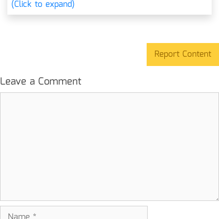
(Click to expand)
Report Content
Leave a Comment
Comment
Name