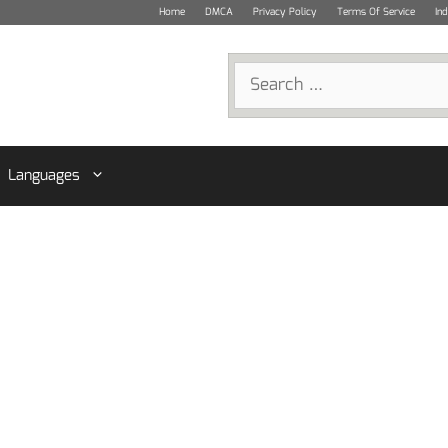
Home
DMCA
Privacy Policy
Terms Of Service
In
Search
for:
Languages