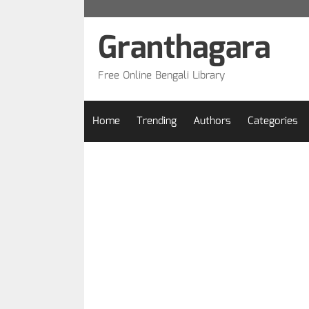
Skip
to
Granthagara
content
Free Online Bengali Library
Home
Trending
Authors
Categories