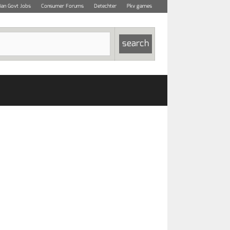
dian Govt Jobs
Consumer Forums
Detechter
Pkv games