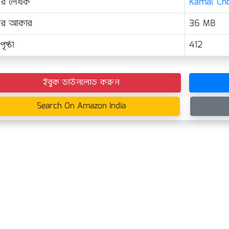
ের লেখক
Kamal Ch
়ের আকার
36 MB
ৃষ্ঠা
412
ইবুক ডাউনলোড করুন
Search On Amazon India