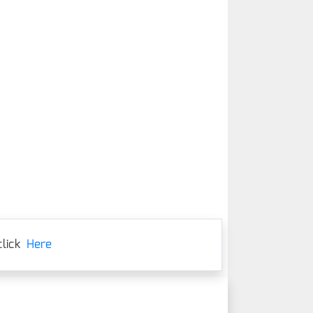
lick
Here