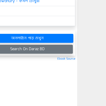
owdhury - কমল চৌধুরী
অনলাইনে পড়ে দেখুন
Search On Daraz BD
Ebook Source