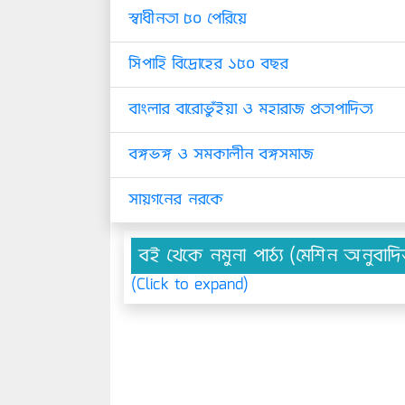
স্বাধীনতা ৫০ পেরিয়ে
সিপাহি বিদ্রোহের ১৫০ বছর
বাংলার বারোভুঁইয়া ও মহারাজ প্রতাপাদিত্য
বঙ্গভঙ্গ ও সমকালীন বঙ্গসমাজ
সায়গনের নরকে
বই থেকে নমুনা পাঠ্য (মেশিন অনুবাদ
(Click to expand)