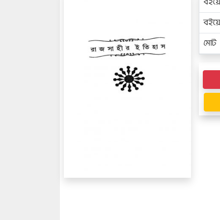
বইয়
বইয
মোট প