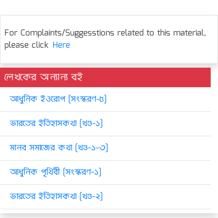
For Complaints/Suggesstions related to this material,
please click
Here
লেখকের অন্যান্য বই
আধুনিক ইওরোপ [সংস্করণ-৫]
ভারতের ইতিহাসকথা [খণ্ড-১]
মানব সমাজের কথা [খণ্ড-১-৩]
আধুনিক পৃথিবী [সংস্করণ-১]
ভারতের ইতিহাসকথা [খণ্ড-২]