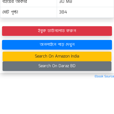
বইয়ের আকার
30 MB
মোট পৃষ্ঠা
384
ইবুক ডাউনলোড করুন
অনলাইনে পড়ে দেখুন
Search On Amazon India
Search On Daraz BD
Ebook Source