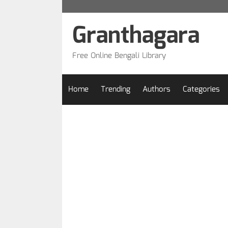
Skip
to
Granthagara
content
Free Online Bengali Library
Home
Trending
Authors
Categories