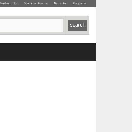
dian Govt Jobs
Consumer Forums
Detechter
Pkv games