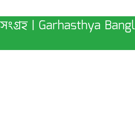
ুস্তক সংগ্ৰহ | Garhasthya Ban