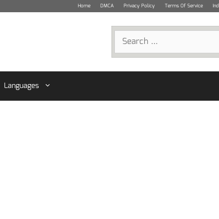
Home
DMCA
Privacy Policy
Terms Of Service
In
Search
for:
Languages