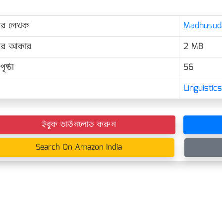
ের লেখক
Madhusudan
়ের আকার
2 MB
ৃষ্ঠা
56
Linguisti
ইবুক ডাউনলোড করুন
Search On Amazon India