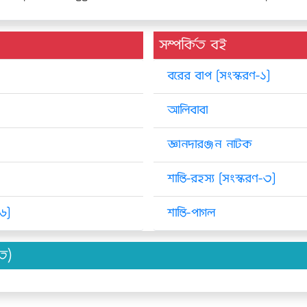
সম্পর্কিত বই
বরের বাপ [সংস্করণ-১]
আলিবাবা
জ্ঞানদারঞ্জন নাটক
শান্তি-রহস্য [সংস্করণ-৩]
-৬]
শান্তি-পাগল
িত)