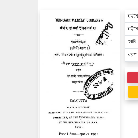
বইয়
বইয
মোট প
ধরণ