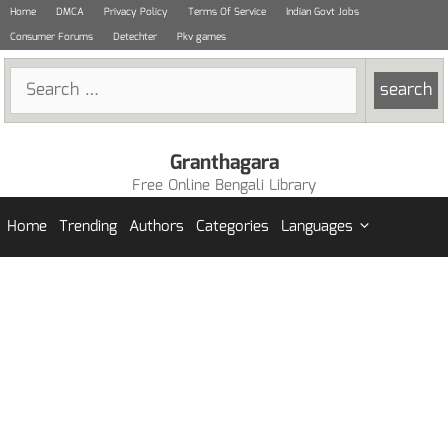
Skip
Home
DMCA
Privacy Policy
Terms Of Service
Indian Govt Jobs
to
Consumer Forums
Detechter
Pkv games
content
Search
for:
Granthagara
Free Online Bengali Library
Home
Trending
Authors
Categories
Languages