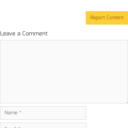
Report Content
Leave a Comment
Comment
Name
Email