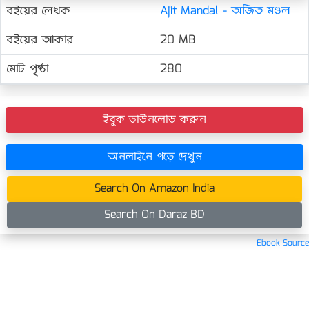
বইয়ের লেখক
Ajit Mandal - অজিত মণ্ডল
বইয়ের আকার
20 MB
মোট পৃষ্ঠা
280
ইবুক ডাউনলোড করুন
অনলাইনে পড়ে দেখুন
Search On Amazon India
Search On Daraz BD
Ebook Source