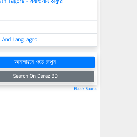
th Tagore - রবীন্দ্রনাথ ঠাকুর
cs And Languages
অনলাইনে পড়ে দেখুন
Search On Daraz BD
Ebook Source