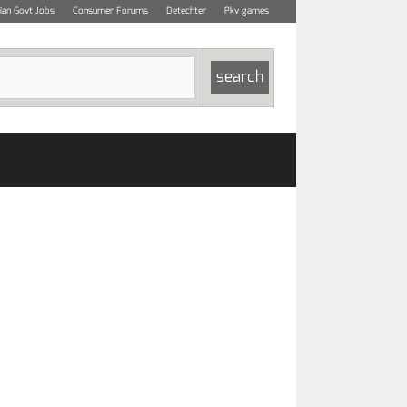
dian Govt Jobs
Consumer Forums
Detechter
Pkv games