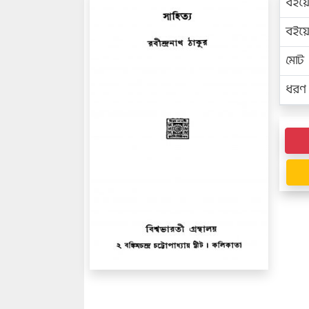
বইয়
বইয
মোট প
ধরণ