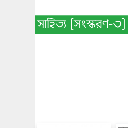
সাহিত্য [সংস্করণ-৩]