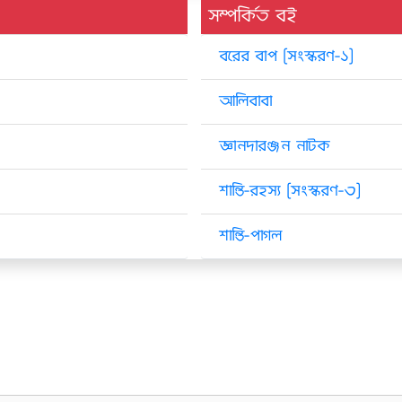
সম্পর্কিত বই
বরের বাপ [সংস্করণ-১]
আলিবাবা
জ্ঞানদারঞ্জন নাটক
শান্তি-রহস্য [সংস্করণ-৩]
শান্তি-পাগল