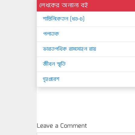
লেখকের অন্যান্য বই
শান্তিনিকেতন [খণ্ড-৫]
পলাতক
ভারতপথিক রামমোহন রায়
জীবন স্মৃতি
গৃহপ্রবেশ
Leave a Comment