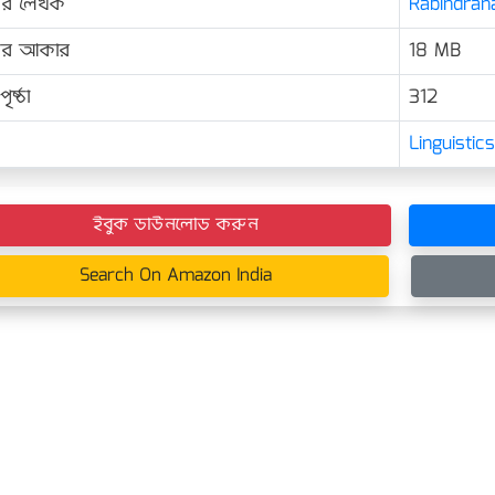
ের লেখক
Rabindrana
়ের আকার
18 MB
ৃষ্ঠা
312
Linguisti
ইবুক ডাউনলোড করুন
Search On Amazon India