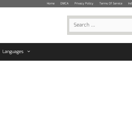
Home
DMCA
Privacy Policy
Terms Of Service
In
Search
for:
Languages