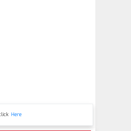
lick
Here