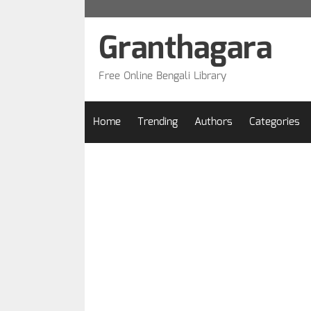
Skip
to
Granthagara
content
Free Online Bengali Library
Home
Trending
Authors
Categories