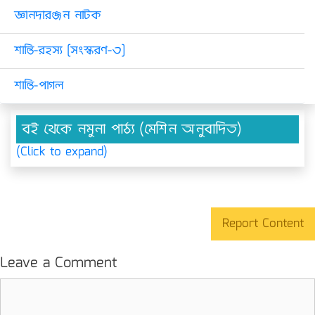
জ্ঞানদারঞ্জন নাটক
শান্তি-রহস্য [সংস্করণ-৩]
শান্তি-পাগল
বই থেকে নমুনা পাঠ্য (মেশিন অনুবাদিত)
(Click to expand)
Report Content
Leave a Comment
Comment