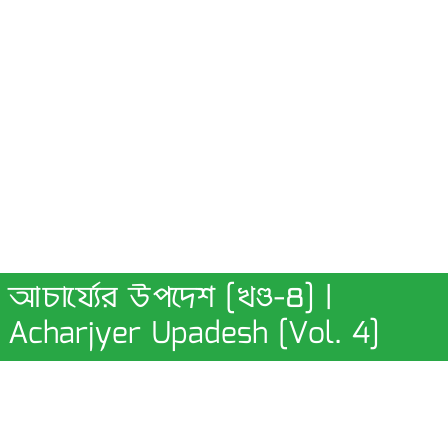
আচার্য্যের উপদেশ [খণ্ড-৪] |
Acharjyer Upadesh [Vol. 4]