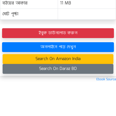
বইয়ের আকার
11 MB
মোট পৃষ্ঠা
ইবুক ডাউনলোড করুন
অনলাইনে পড়ে দেখুন
Search On Amazon India
Search On Daraz BD
Ebook Source