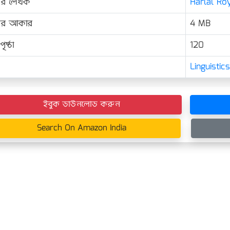
ের লেখক
Harlal Ro
়ের আকার
4 MB
ৃষ্ঠা
120
Linguisti
ইবুক ডাউনলোড করুন
Search On Amazon India