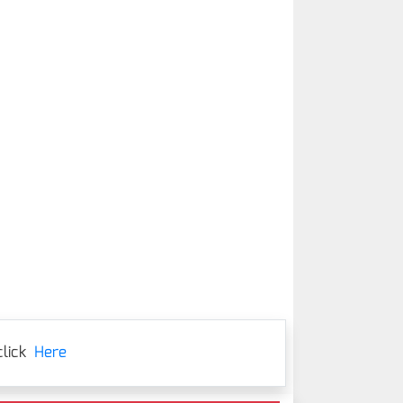
lick
Here