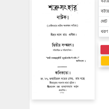
বইয়
বইয
মোট প
ধরণ