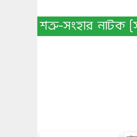
শত্রু-সংহার নাটক [