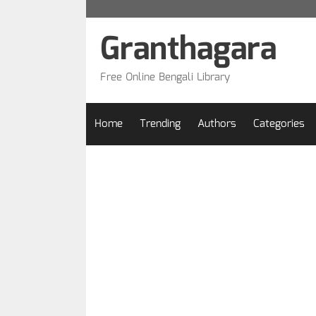
Skip
to
Granthagara
content
Free Online Bengali Library
Home
Trending
Authors
Categories