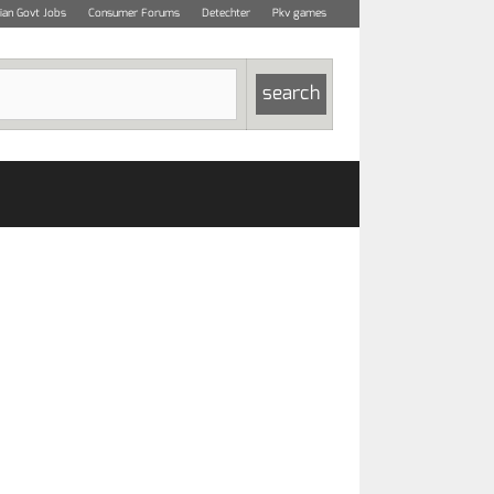
dian Govt Jobs
Consumer Forums
Detechter
Pkv games