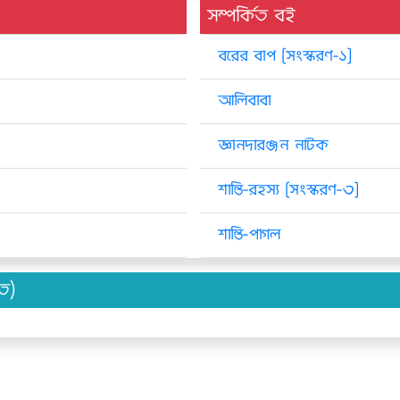
সম্পর্কিত বই
বরের বাপ [সংস্করণ-১]
আলিবাবা
জ্ঞানদারঞ্জন নাটক
শান্তি-রহস্য [সংস্করণ-৩]
শান্তি-পাগল
িত)