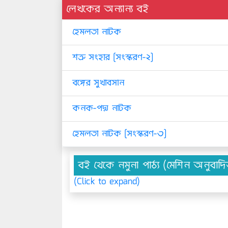
লেখকের অন্যান্য বই
হেমলতা নাটক
শত্রু সংহার [সংস্করণ-২]
বঙ্গের সুখাবসান
কনক-পদ্ম নাটক
হেমলতা নাটক [সংস্করণ-৩]
বই থেকে নমুনা পাঠ্য (মেশিন অনুবাদ
(Click to expand)