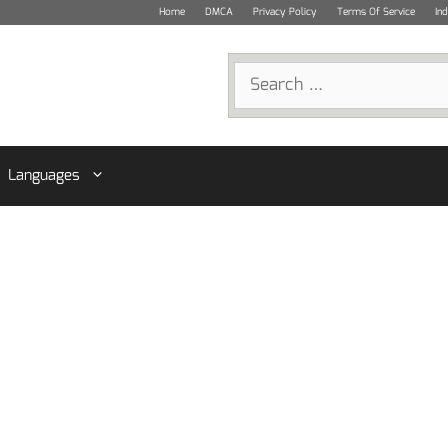
Home
DMCA
Privacy Policy
Terms Of Service
In
Search
for:
Languages