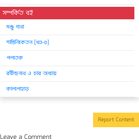
সম্পর্কিত বই
মঞ্জু গাথা
শান্তিনিকেতন [খণ্ড-৫]
পলাতক
রবীন্দ্রনাথ ও চার অধ্যায়
কালাপাহাড়
Report Content
Leave a Comment