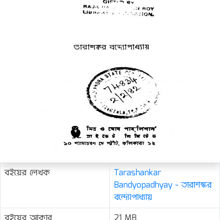
বইয়ের লেখক
Tarashankar
Bandyopadhyay - তারাশঙ্কর
বন্দ্যোপাধ্যায়
বইয়ের আকার
21 MB