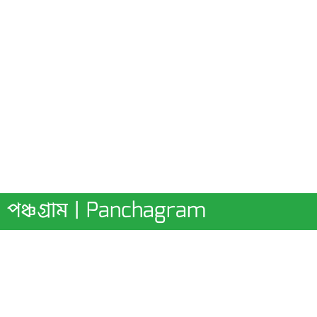
পঞ্চগ্রাম | Panchagram