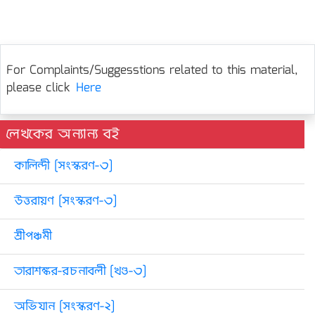
For Complaints/Suggesstions related to this material,
please click
Here
লেখকের অন্যান্য বই
কালিন্দী [সংস্করণ-৩]
উত্তরায়ণ [সংস্করণ-৩]
শ্রীপঞ্চমী
তারাশঙ্কর-রচনাবলী [খণ্ড-৩]
অভিযান [সংস্করণ-২]