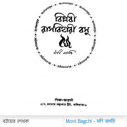
বইয়ের লেখক
Moni Bagchi - মণি বাগচি