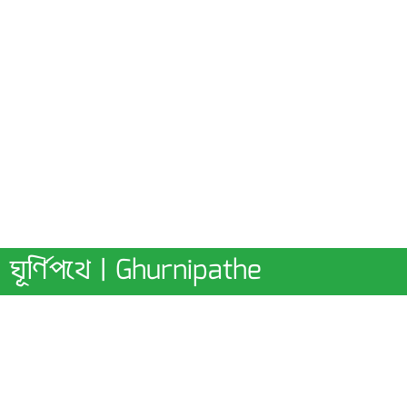
ঘূর্ণিপথে | Ghurnipathe