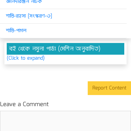
জ্ঞানদারঞ্জন নাটক
শান্তি-রহস্য [সংস্করণ-৩]
শান্তি-পাগল
বই থেকে নমুনা পাঠ্য (মেশিন অনুবাদিত)
(Click to expand)
Report Content
Leave a Comment
Comment