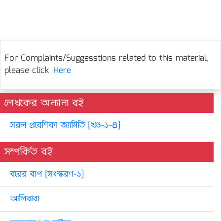
For Complaints/Suggesstions related to this material,
please click
Here
লেখকের অন্যান্য বই
সরল প্রবেশিকা জ্যামিতি [খণ্ড-১-৪]
সম্পর্কিত বই
বরের বাপ [সংস্করণ-১]
আলিবাবা