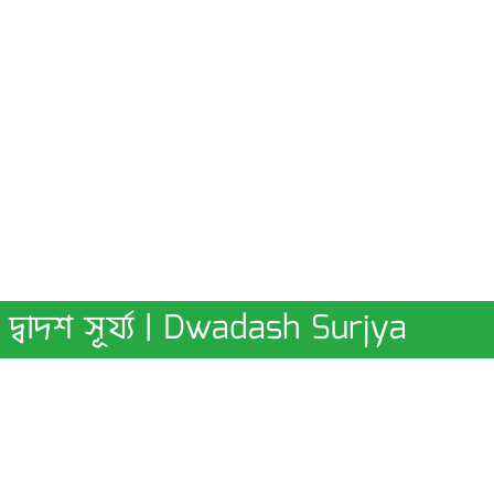
দ্বাদশ সূর্য্য | Dwadash Surjya