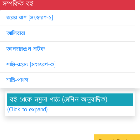
সম্পর্কিত বই
বরের বাপ [সংস্করণ-১]
আলিবাবা
জ্ঞানদারঞ্জন নাটক
শান্তি-রহস্য [সংস্করণ-৩]
শান্তি-পাগল
বই থেকে নমুনা পাঠ্য (মেশিন অনুবাদিত)
(Click to expand)