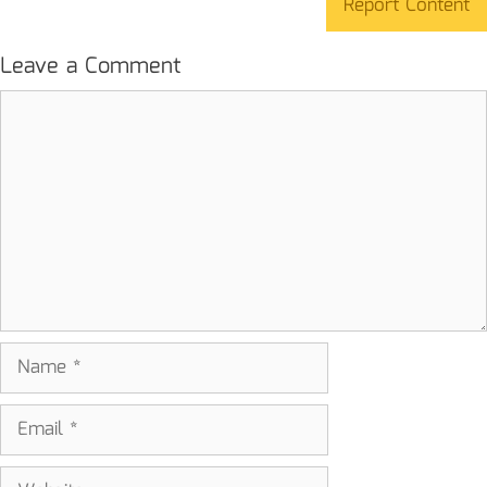
Report Content
Leave a Comment
Comment
Name
Email
Website