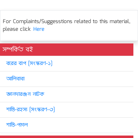
For Complaints/Suggesstions related to this material,
please click
Here
সম্পর্কিত বই
বরের বাপ [সংস্করণ-১]
আলিবাবা
জ্ঞানদারঞ্জন নাটক
শান্তি-রহস্য [সংস্করণ-৩]
শান্তি-পাগল