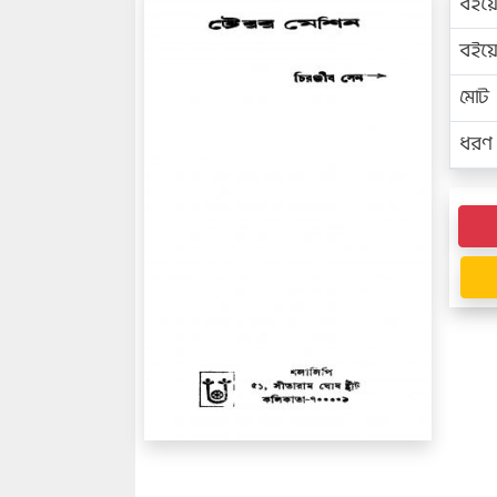
বইয়
বইয
মোট প
ধরণ