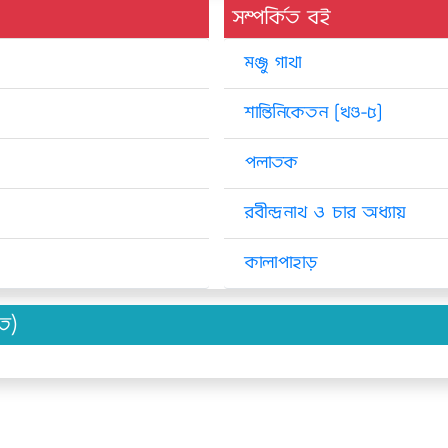
সম্পর্কিত বই
মঞ্জু গাথা
শান্তিনিকেতন [খণ্ড-৫]
পলাতক
রবীন্দ্রনাথ ও চার অধ্যায়
কালাপাহাড়
িত)