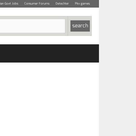
dian Govt Jobs
Consumer Forums
Detechter
Pkv games