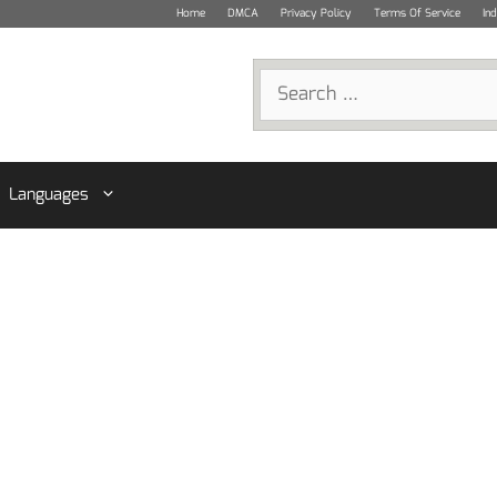
Home
DMCA
Privacy Policy
Terms Of Service
In
Search
for:
Languages