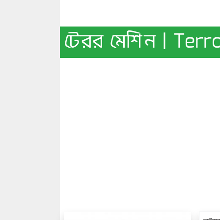
টেরর মেশিন | Terr