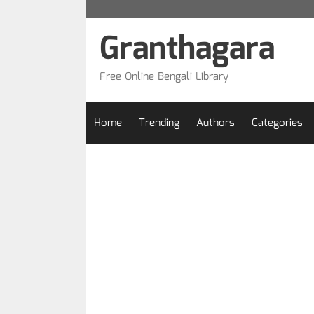
Skip
to
Granthagara
content
Free Online Bengali Library
Home
Trending
Authors
Categories