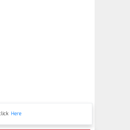
lick
Here