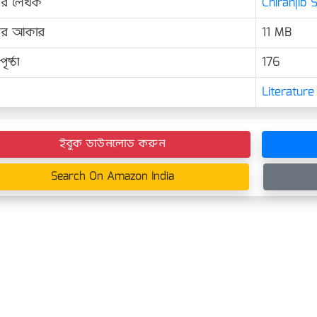
ের লেখক
Chiranjib 
়ের আকার
11 MB
ৃষ্ঠা
176
Literature
ইবুক ডাউনলোড করুন
Search On Amazon India