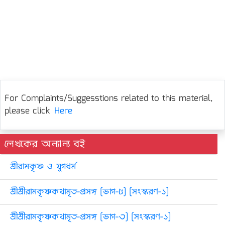
For Complaints/Suggesstions related to this material,
please click
Here
লেখকের অন্যান্য বই
শ্রীরামকৃষ্ণ ও যুগধর্ম
শ্রীশ্রীরামকৃষ্ণকথামৃত-প্রসঙ্গ [ভাগ-৫] [সংস্করণ-১]
শ্রীশ্রীরামকৃষ্ণকথামৃত-প্রসঙ্গ [ভাগ-৩] [সংস্করণ-১]