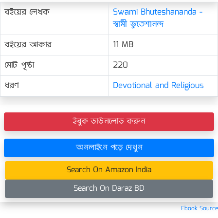
বইয়ের লেখক
Swami Bhuteshananda -
স্বামী ভুতেশানন্দ
বইয়ের আকার
11 MB
মোট পৃষ্ঠা
220
ধরণ
Devotional and Religious
ইবুক ডাউনলোড করুন
অনলাইনে পড়ে দেখুন
Search On Amazon India
Search On Daraz BD
Ebook Source