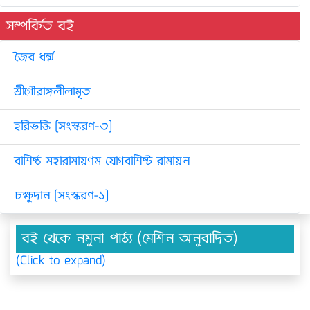
সম্পর্কিত বই
জৈব ধর্ম্ম
শ্রীগৌরাঙ্গলীলামৃত
হরিভক্তি [সংস্করণ-৩]
বাশিষ্ঠ মহারামায়ণম যোগবাশিষ্ট রামায়ন
চক্ষুদান [সংস্করণ-১]
বই থেকে নমুনা পাঠ্য (মেশিন অনুবাদিত)
(Click to expand)