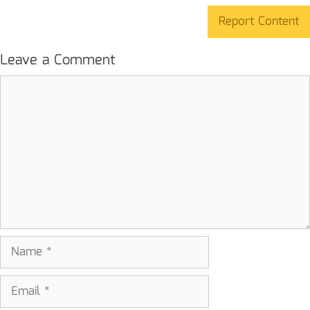
Report Content
Leave a Comment
Comment
Name
Email