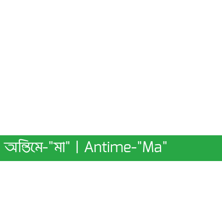
অন্তিমে-"মা" | Antime-"Ma"