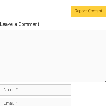
Report Content
Leave a Comment
Comment
Name
Email