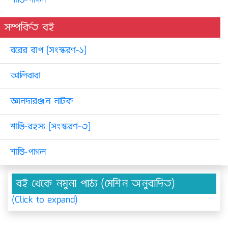
শান্তি-পাগল
সম্পর্কিত বই
বরের বাপ [সংস্করণ-১]
আলিবাবা
জ্ঞানদারঞ্জন নাটক
শান্তি-রহস্য [সংস্করণ-৩]
শান্তি-পাগল
বই থেকে নমুনা পাঠ্য (মেশিন অনুবাদিত)
(Click to expand)