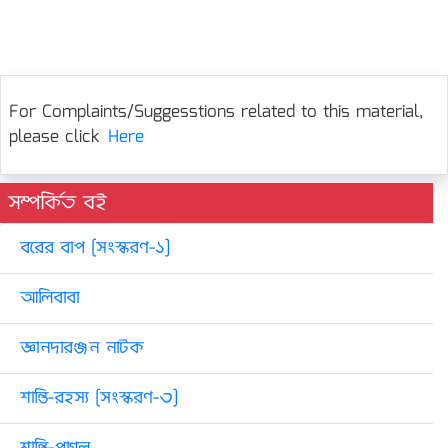
For Complaints/Suggesstions related to this material,
please click
Here
সম্পর্কিত বই
বরের বাপ [সংস্করণ-১]
আলিবাবা
জ্ঞানদারঞ্জন নাটক
শান্তি-রহস্য [সংস্করণ-৩]