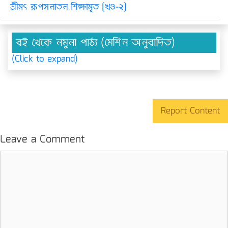
শ্রীমৎ রূপসনাতন শিক্ষামৃত [খণ্ড-২]
বই থেকে নমুনা পাঠ্য (মেশিন অনুবাদিত)
(Click to expand)
Report Content
Leave a Comment
Comment