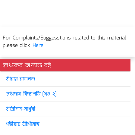
For Complaints/Suggesstions related to this material,
please click
Here
লেখকের অন্যান্য বই
শ্রীরায় রামানন্দ
চণ্ডীদাস-বিদ্যাপতি [খণ্ড-২]
শ্রীশ্রীনাম-মাধুরী
গম্ভীরায় শ্রীগৌরাঙ্গ