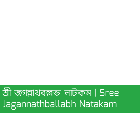
শ্রী জগন্নাথবল্লভ নাটকম | Sree
Jagannathballabh Natakam