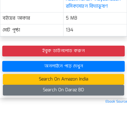
রসিকমোহন বিদ্যাভূষণ
বইয়ের আকার
5 MB
মোট পৃষ্ঠা
134
ইবুক ডাউনলোড করুন
অনলাইনে পড়ে দেখুন
Search On Amazon India
Search On Daraz BD
Ebook Source