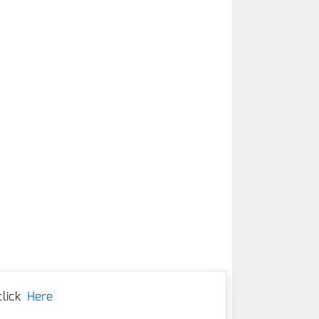
lick
Here