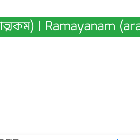
ণ্ডাত্মকম) | Ramayanam (