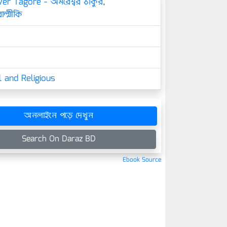
r Tagore - অমরেশ্বর ঠাকুর
,
াল্মীকি
 and Religious
অনলাইনে পড়ে দেখুন
Search On Daraz BD
Ebook Source