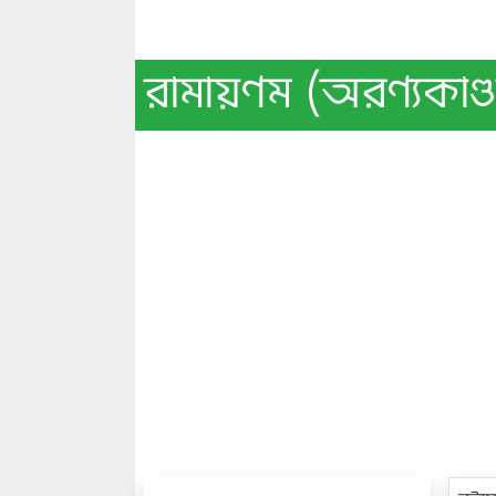
রামায়ণম (অরণ্যকা