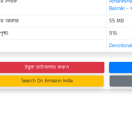
ের লেখক
Amareshwe
Balmiki - ব
়ের আকার
55 MB
ৃষ্ঠা
916
Devotional
ইবুক ডাউনলোড করুন
Search On Amazon India