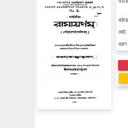
বইয়
বইয
মোট প
ধরণ