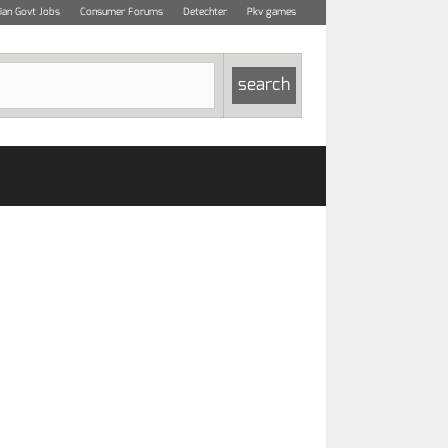
dian Govt Jobs
Consumer Forums
Detechter
Pkv games