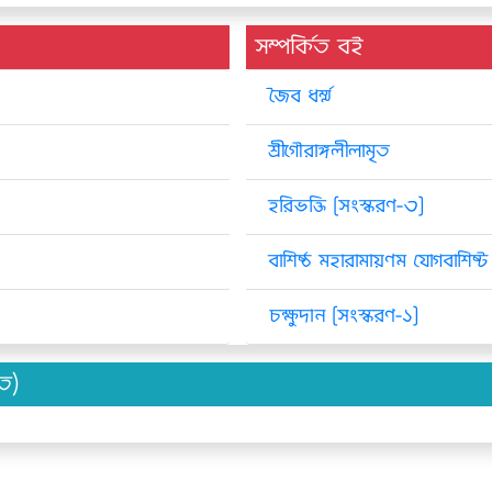
সম্পর্কিত বই
জৈব ধর্ম্ম
শ্রীগৌরাঙ্গলীলামৃত
হরিভক্তি [সংস্করণ-৩]
বাশিষ্ঠ মহারামায়ণম যোগবাশিষ্
চক্ষুদান [সংস্করণ-১]
িত)