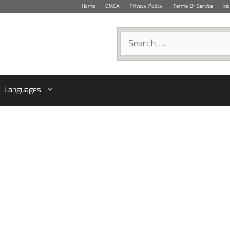
Home
DMCA
Privacy Policy
Terms Of Service
In
Search
for:
Languages