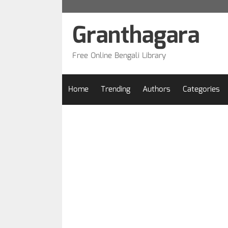
Skip
to
Granthagara
content
Free Online Bengali Library
Home
Trending
Authors
Categories