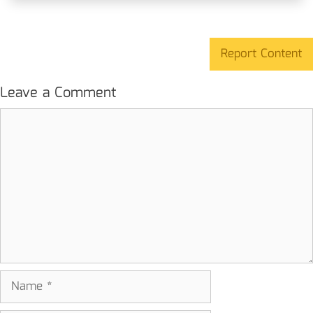
Report Content
Leave a Comment
Comment
Name