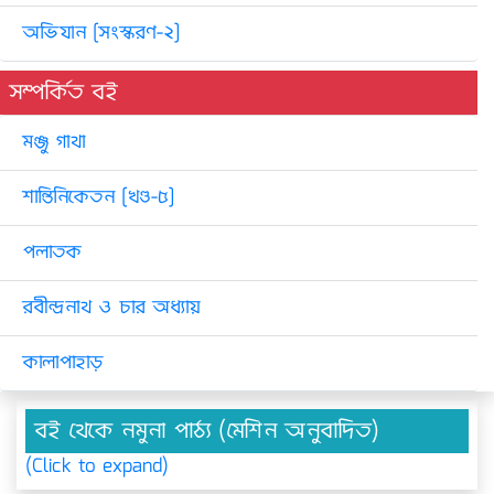
অভিযান [সংস্করণ-২]
সম্পর্কিত বই
মঞ্জু গাথা
শান্তিনিকেতন [খণ্ড-৫]
পলাতক
রবীন্দ্রনাথ ও চার অধ্যায়
কালাপাহাড়
বই থেকে নমুনা পাঠ্য (মেশিন অনুবাদিত)
(Click to expand)