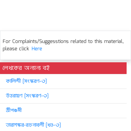
For Complaints/Suggesstions related to this material,
please click
Here
লেখকের অন্যান্য বই
কালিন্দী [সংস্করণ-৩]
উত্তরায়ণ [সংস্করণ-৩]
শ্রীপঞ্চমী
তারাশঙ্কর-রচনাবলী [খণ্ড-৩]