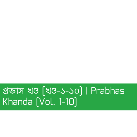
প্রভাস খণ্ড [খণ্ড-১-১০] | Prabhas
Khanda [Vol. 1-10]