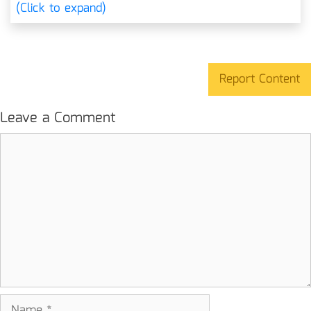
(Click to expand)
Report Content
Leave a Comment
Comment
Name