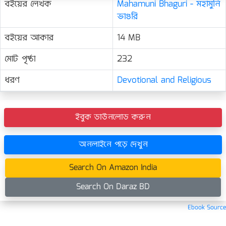
বইয়ের লেখক
Mahamuni Bhaguri - মহামুনি
ভাগুরি
বইয়ের আকার
14 MB
মোট পৃষ্ঠা
232
ধরণ
Devotional and Religious
ইবুক ডাউনলোড করুন
অনলাইনে পড়ে দেখুন
Search On Amazon India
Search On Daraz BD
Ebook Source