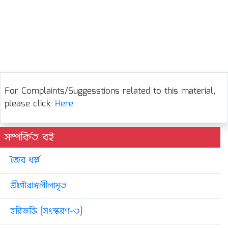
For Complaints/Suggesstions related to this material,
please click
Here
সম্পর্কিত বই
জৈব ধর্ম্ম
শ্রীগৌরাঙ্গলীলামৃত
হরিভক্তি [সংস্করণ-৩]