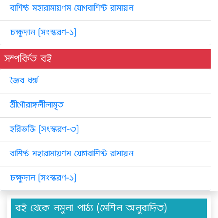
বাশিষ্ঠ মহারামায়ণম যোগবাশিষ্ট রামায়ন
চক্ষুদান [সংস্করণ-১]
সম্পর্কিত বই
জৈব ধর্ম্ম
শ্রীগৌরাঙ্গলীলামৃত
হরিভক্তি [সংস্করণ-৩]
বাশিষ্ঠ মহারামায়ণম যোগবাশিষ্ট রামায়ন
চক্ষুদান [সংস্করণ-১]
বই থেকে নমুনা পাঠ্য (মেশিন অনুবাদিত)