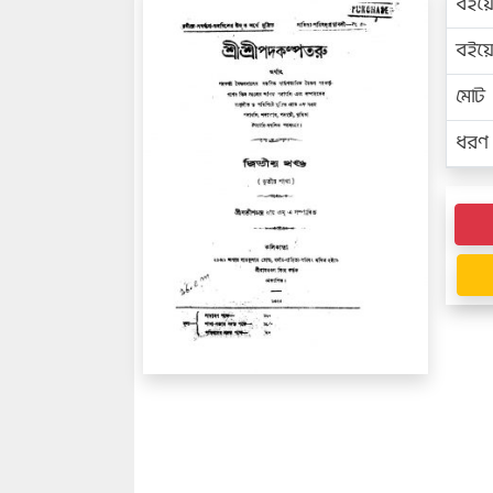
বইয়
বইয
মোট প
ধরণ