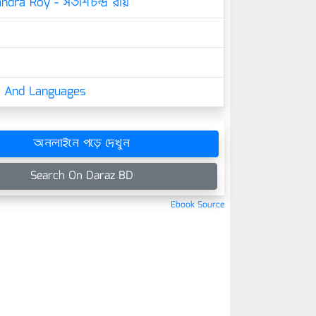
ndra Roy - সতীশচন্দ্র রায়
cs And Languages
অনলাইনে পড়ে দেখুন
Search On Daraz BD
Ebook Source