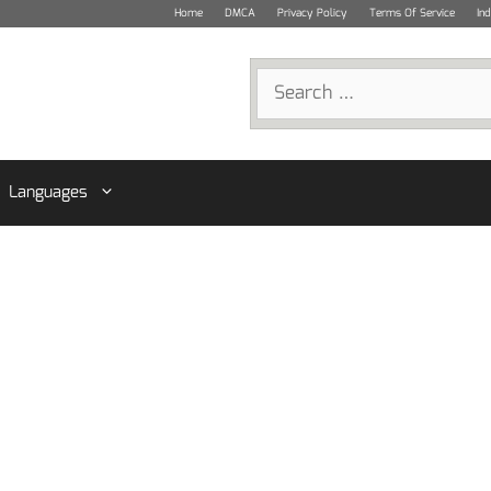
Home
DMCA
Privacy Policy
Terms Of Service
In
Search
for:
Languages