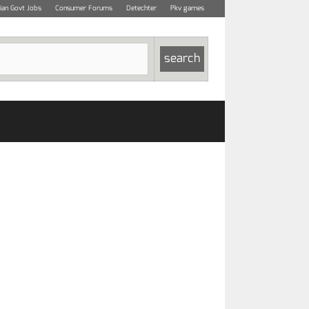
dian Govt Jobs
Consumer Forums
Detechter
Pkv games