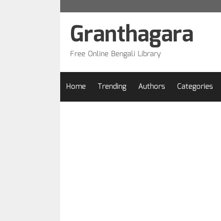
Skip
to
Granthagara
content
Free Online Bengali Library
Home
Trending
Authors
Categories