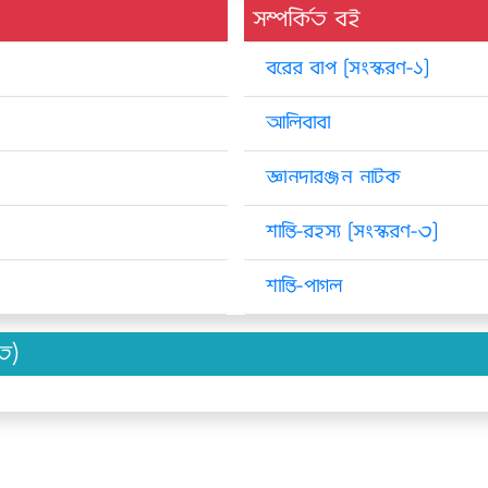
সম্পর্কিত বই
বরের বাপ [সংস্করণ-১]
আলিবাবা
জ্ঞানদারঞ্জন নাটক
শান্তি-রহস্য [সংস্করণ-৩]
শান্তি-পাগল
িত)