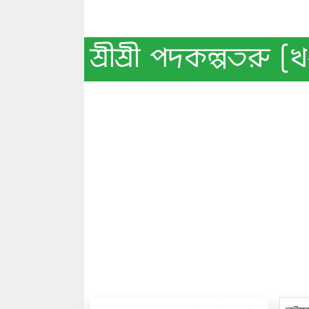
শ্রীশ্রী পদকল্পতরু 