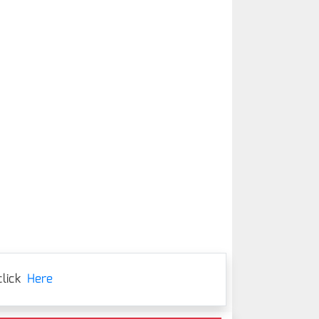
lick
Here