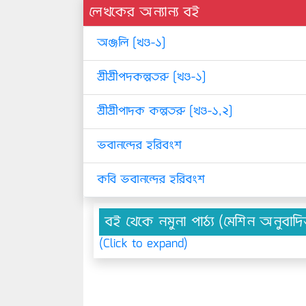
লেখকের অন্যান্য বই
অঞ্জলি [খণ্ড-১]
শ্রীশ্রীপদকল্পতরু [খণ্ড-১]
শ্রীশ্রীপাদক কল্পতরু [খণ্ড-১,২]
ভবানন্দের হরিবংশ
কবি ভবানন্দের হরিবংশ
বই থেকে নমুনা পাঠ্য (মেশিন অনুবাদ
(Click to expand)