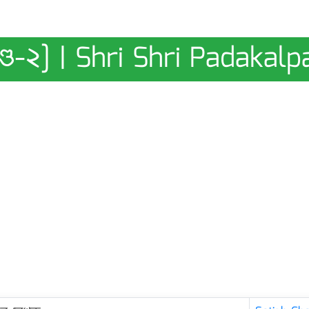
[খণ্ড-২] | Shri Shri Padakal