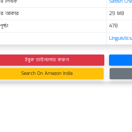
ের লেখক
Satish Cha
়ের আকার
29 MB
ৃষ্ঠা
478
Linguisti
ইবুক ডাউনলোড করুন
Search On Amazon India