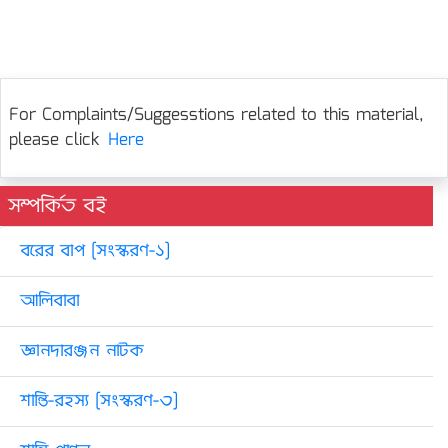
For Complaints/Suggesstions related to this material,
please click
Here
সম্পর্কিত বই
বরের বাপ [সংস্করণ-১]
আলিবাবা
জ্ঞানদারঞ্জন নাটক
শান্তি-রহস্য [সংস্করণ-৩]