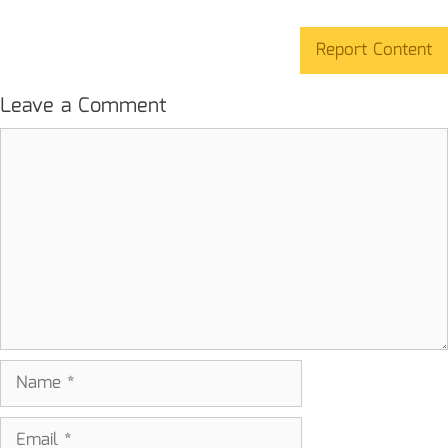
Report Content
Leave a Comment
Comment
Name
Email