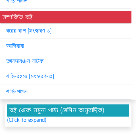
শান্তি-পাগল
সম্পর্কিত বই
বরের বাপ [সংস্করণ-১]
আলিবাবা
জ্ঞানদারঞ্জন নাটক
শান্তি-রহস্য [সংস্করণ-৩]
শান্তি-পাগল
বই থেকে নমুনা পাঠ্য (মেশিন অনুবাদিত)
(Click to expand)