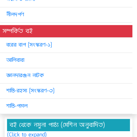
নীলদর্পণ
সম্পর্কিত বই
বরের বাপ [সংস্করণ-১]
আলিবাবা
জ্ঞানদারঞ্জন নাটক
শান্তি-রহস্য [সংস্করণ-৩]
শান্তি-পাগল
বই থেকে নমুনা পাঠ্য (মেশিন অনুবাদিত)
(Click to expand)