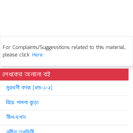
For Complaints/Suggesstions related to this material,
please click
Here
লেখকের অন্যান্য বই
সুরধনী কাব্য [খন্ড-১-২]
বিয়ে পাগলা বুড়ো
নীল-দর্পন
নবীন তপসিনী