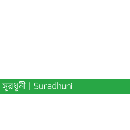
সুরধুনী | Suradhuni