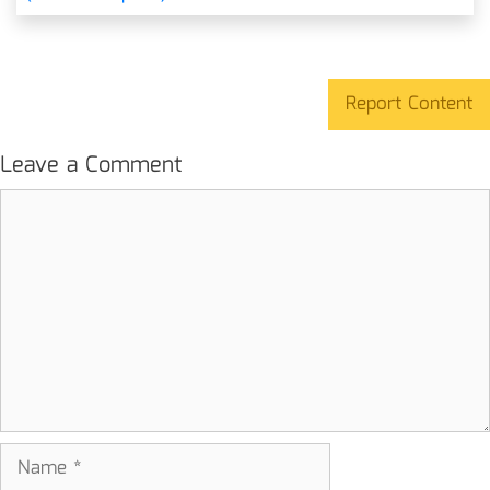
Report Content
Leave a Comment
Comment
Name