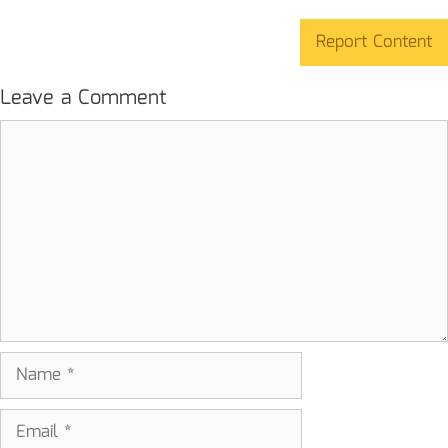
Report Content
Leave a Comment
Comment
Name
Email