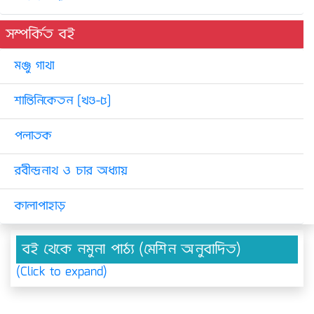
সম্পর্কিত বই
মঞ্জু গাথা
শান্তিনিকেতন [খণ্ড-৫]
পলাতক
রবীন্দ্রনাথ ও চার অধ্যায়
কালাপাহাড়
বই থেকে নমুনা পাঠ্য (মেশিন অনুবাদিত)
(Click to expand)