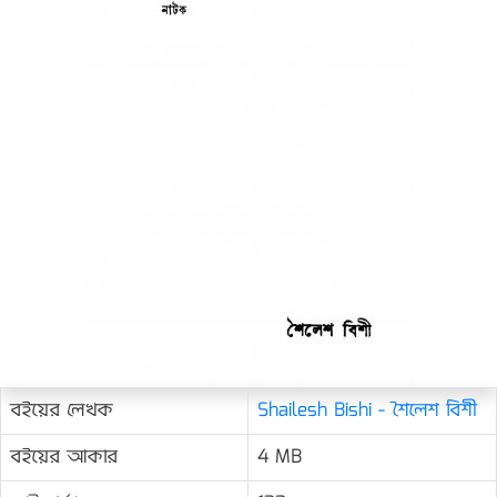
বইয়ের লেখক
Shailesh Bishi - শৈলেশ বিশী
বইয়ের আকার
4 MB