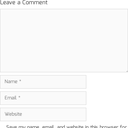
Leave a Comment
Comment
Name
Email
Website
Save my name, email, and website in this browser for