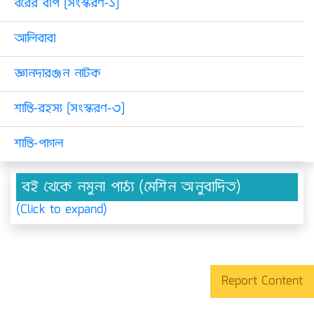
বরের বাপ [সংস্করণ-১]
আলিবাবা
জ্ঞানদারঞ্জন নাটক
শান্তি-রহস্য [সংস্করণ-৩]
শান্তি-পাগল
বই থেকে নমুনা পাঠ্য (মেশিন অনুবাদিত)
(Click to expand)
Report Content